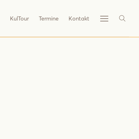
KulTour
Termine
Kontakt
Service-
SHOW_
Navigation
anzeigen