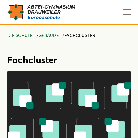
Navi
anze
DIE SCHULE
GEBÄUDE
FACHCLUSTER
Fachcluster