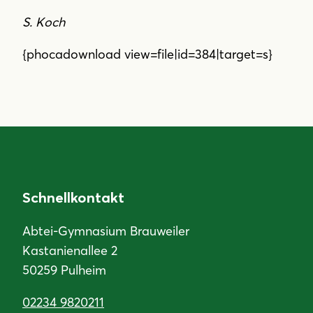
S. Koch
{phocadownload view=file|id=384|target=s}
Schnellkontakt
Abtei-Gymnasium Brauweiler
Kastanienallee 2
50259 Pulheim
02234 9820211