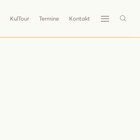
KulTour
Termine
Kontakt
Service-
SHOW_
Navigation
anzeigen