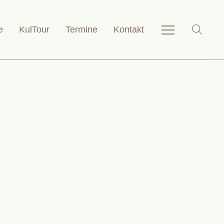
e
KulTour
Termine
Kontakt
Service-
SHOW_
Navigation
anzeigen