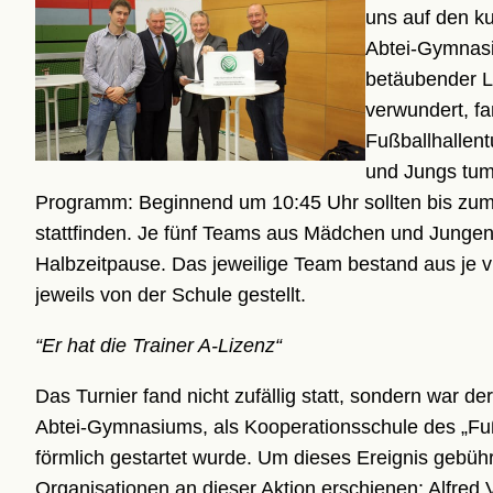
uns auf den k
Abtei-Gymnasi
betäubender L
verwundert, fa
Fußballhallent
und Jungs tumm
Programm: Beginnend um 10:45 Uhr sollten bis zum 
stattfinden. Je fünf Teams aus Mädchen und Jungen
Halbzeitpause. Das jeweilige Team bestand aus je vi
jeweils von der Schule gestellt.
“Er hat die Trainer A-Lizenz“
Das Turnier fand nicht zufällig statt, sondern war d
Abtei-Gymnasiums, als Kooperationsschule des „Fuß
förmlich gestartet wurde. Um dieses Ereignis gebühre
Organisationen an dieser Aktion erschienen: Alfre