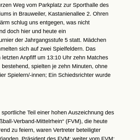
urzen Weg vom Parkplatz zur Sporthalle des
ums in Brauweiler, Kastanienallee 2. Ohren
ärm schlug uns entgegen, was nicht
nd doch hier und heute ein
urnier der Jahrgangsstufe 5 statt. Mädchen
elten sich auf zwei Spielfeldern. Das
letzten Anpfiff um 13:10 Uhr zehn Matches
 bestehend, spielten je zehn Minuten, ohne
er Spielern/-innen; Ein Schiedsrichter wurde
er sportliche Teil einer hohen Auszeichnung des
ball-Verband-Mittelrhein“ (FVM), die heute
nd zu feiern, waren Vertreter beteiligter
d Vianden, Präsident des FVM; weiter vom FVM: