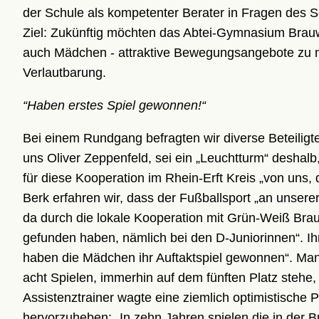
der Schule als kompetenter Berater in Fragen des Sc
Ziel: Zukünftig möchten das Abtei-Gymnasium Brau
auch Mädchen - attraktive Bewegungsangebote zu mac
Verlautbarung.
“Haben erstes Spiel gewonnen!“
Bei einem Rundgang befragten wir diverse Beteiligte
uns Oliver Zeppenfeld, sei ein „Leuchtturm“ deshal
für diese Kooperation im Rhein-Erft Kreis „von uns
Berk erfahren wir, dass der Fußballsport „an unsere
da durch die lokale Kooperation mit Grün-Weiß Brau
gefunden haben, nämlich bei den D-Juniorinnen“. Ihre
haben die Mädchen ihr Auftaktspiel gewonnen“. Man 
acht Spielen, immerhin auf dem fünften Platz stehe, 
Assistenztrainer wagte eine ziemlich optimistische
hervorzuheben: „In zehn Jahren spielen die in der 