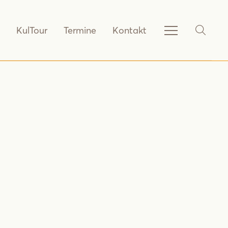
KulTour
Termine
Kontakt
Service-
SHOW_
Navigation
anzeigen