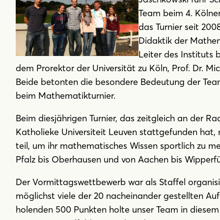
Team beim 4. Kölner
das Turnier seit 20
Didaktik der Mathema
Leiter des Institut
dem Prorektor der Universität zu Köln, Prof. Dr. Mic
Beide betonten die besondere Bedeutung der Teamf
beim Mathematikturnier.
Beim diesjährigen Turnier, das zeitgleich an der R
Katholieke Universiteit Leuven stattgefunden hat
teil, um ihr mathematisches Wissen sportlich zu m
Pfalz bis Oberhausen und von Aachen bis Wipperfü
Der Vormittagswettbewerb war als Staffel organisi
möglichst viele der 20 nacheinander gestellten A
holenden 500 Punkten holte unser Team in diesem 