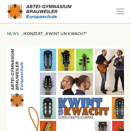
Navi
anze
NEWS
KONZERT „KWINT UN KWACHT"