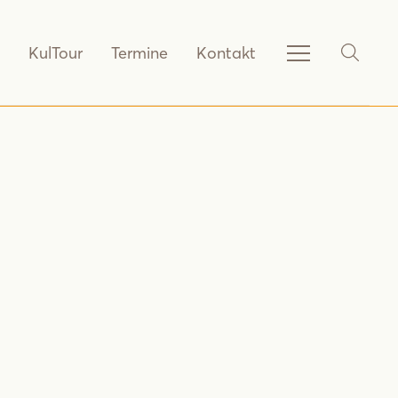
KulTour
Termine
Kontakt
Service-
SHOW_
Navigation
anzeigen