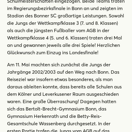
Schulmeisterschaften eingezogen. Beide Teams traten
im Regierungsbezirksfinale in Bonn an und zeigten im
Stadion des Bonner SC großartige Leistungen. Sowohl
die Jungs der Wettkampfklasse 3 (7. und 8. Klassen)
als auch die jüngsten Fußballer vom AGB in der
Wettkampfklasse 4 (5. und 6. Klassen) traten drei Mal
an und gewannen jeweils alle drei Spiele! Herzlichen
Glückwunsch zum Einzug ins Landesfinale!
Am 11. Mai machten sich zunächst die Jungs der
Jahrgänge 2002/2003 auf den Weg nach Bonn. Das
Reiseziel war insofern etwas besonderes, als man
daraus ableiten konnte, dass bereits alle Schulen aus
dem Kölner und Leverkusener Raum ausgeschieden
waren. Eine große Überraschung! Dagegen hatten
sich das Bertolt-Brecht-Gymnasium Bonn, das
Gymnasium Herkenrath und die Betty-Reis-
Gesamtschule Wassenberg durchgesetzt. In der
ersten Partie trafen die Jungs vom AGB auf das