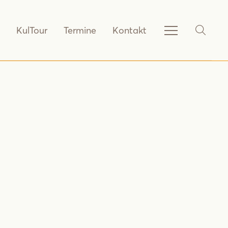
KulTour
Termine
Kontakt
Service-
SHOW_
Navigation
anzeigen