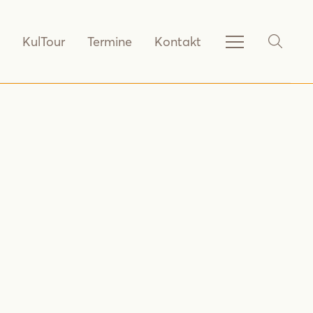
KulTour
Termine
Kontakt
Service-
SHOW_
Navigation
anzeigen