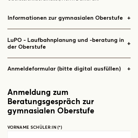
Informationen zur gymnasialen Oberstufe
LuPO - Laufbahnplanung und -beratung in
der Oberstufe
Broschüre - Die gymnasiale Oberstufe
Anmeldeformular (bitte digital ausfüllen)
Anmeldung zum
Beratungsgespräch zur
gymnasialen Oberstufe
Verordnung über den Bildungsgang und die
Abiturprüfung in der gymnasialen Oberstufe
LuPO (Beispiel-Beratungsdatei für das AGB)
(APO-GOSt)
VORNAME SCHÜLER:IN
(*)
Anmeldeformular