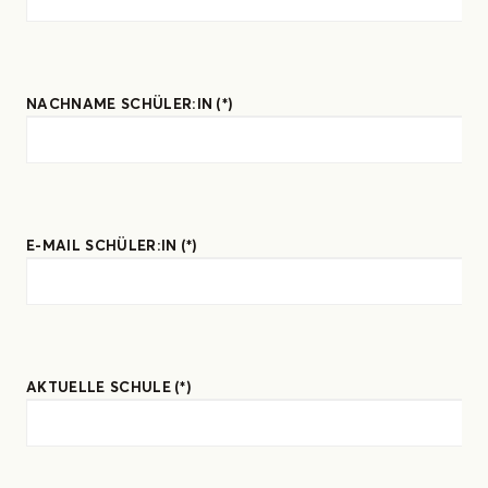
Zunächst die LuPO-Schülerversion für Windows
(LuPO-Programmdateien ZIP v 2.1.7.2)
NACHNAME SCHÜLER:IN
(*)
herunterladen und auf dem eigenen Computer
speichern.
3
E-MAIL SCHÜLER:IN
(*)
Beispiel-Beratungsdatei
(Willi_Wuchtig_DEMO.lpo) herunterladen und auf
dem eigenen Computer speichern. Diese
Beispiel-Beratungsdatei berücksichtigt die
Kurswahlmöglichkeiten am Abtei-Gymnasium!
AKTUELLE SCHULE
(*)
Das Programm LuPO auf dem eigenen
Computer durch Doppelklick auf die
heruntergeladene Datei
LuPO_NRW_SV.exe