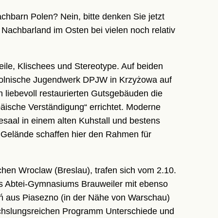
chbarn Polen? Nein, bitte denken Sie jetzt
r Nachbarland im Osten bei vielen noch relativ
ile, Klischees und Stereotype. Auf beiden
h-polnische Jugendwerk DPJW in Krzyżowa auf
 liebevoll restaurierten Gutsgebäuden die
äische Verständigung“ errichtet. Moderne
esaal in einem alten Kuhstall und bestens
 Gelände schaffen hier den Rahmen für
chen Wroclaw (Breslau), trafen sich vom 2.10.
es Abtei-Gymnasiums Brauweiler mit ebenso
eń aus Piasezno (in der Nähe von Warschau)
chslungsreichen Programm Unterschiede und