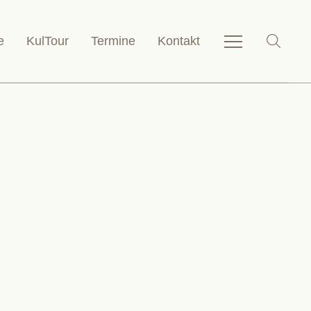
e
KulTour
Termine
Kontakt
Service-
SHOW_
Navigation
anzeigen