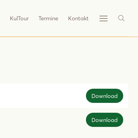
KulTour
Termine
Kontakt
Service-
SHOW_
Navigation
anzeigen
Download
Download