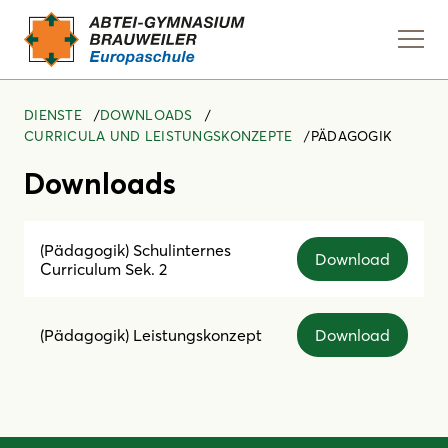
Navi
anze
DIENSTE
DOWNLOADS
CURRICULA UND LEISTUNGSKONZEPTE
PÄDAGOGIK
Downloads
(Pädagogik) Schulinternes
Download
Curriculum Sek. 2
Download
(Pädagogik) Leistungskonzept